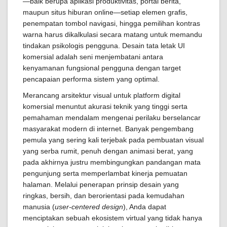
—baik berupa aplikasi produktivitas, portal berita,
maupun situs hiburan online—setiap elemen grafis,
penempatan tombol navigasi, hingga pemilihan kontras
warna harus dikalkulasi secara matang untuk memandu
tindakan psikologis pengguna. Desain tata letak UI
komersial adalah seni menjembatani antara
kenyamanan fungsional pengguna dengan target
pencapaian performa sistem yang optimal.
Merancang arsitektur visual untuk platform digital
komersial menuntut akurasi teknik yang tinggi serta
pemahaman mendalam mengenai perilaku berselancar
masyarakat modern di internet. Banyak pengembang
pemula yang sering kali terjebak pada pembuatan visual
yang serba rumit, penuh dengan animasi berat, yang
pada akhirnya justru membingungkan pandangan mata
pengunjung serta memperlambat kinerja pemuatan
halaman. Melalui penerapan prinsip desain yang
ringkas, bersih, dan berorientasi pada kemudahan
manusia (
user-centered design
), Anda dapat
menciptakan sebuah ekosistem virtual yang tidak hanya