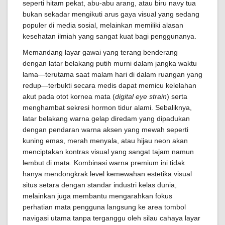
seperti hitam pekat, abu-abu arang, atau biru navy tua
bukan sekadar mengikuti arus gaya visual yang sedang
populer di media sosial, melainkan memiliki alasan
kesehatan ilmiah yang sangat kuat bagi penggunanya.
Memandang layar gawai yang terang benderang
dengan latar belakang putih murni dalam jangka waktu
lama—terutama saat malam hari di dalam ruangan yang
redup—terbukti secara medis dapat memicu kelelahan
akut pada otot kornea mata (
digital eye strain
) serta
menghambat sekresi hormon tidur alami. Sebaliknya,
latar belakang warna gelap diredam yang dipadukan
dengan pendaran warna aksen yang mewah seperti
kuning emas, merah menyala, atau hijau neon akan
menciptakan kontras visual yang sangat tajam namun
lembut di mata. Kombinasi warna premium ini tidak
hanya mendongkrak level kemewahan estetika visual
situs setara dengan standar industri kelas dunia,
melainkan juga membantu mengarahkan fokus
perhatian mata pengguna langsung ke area tombol
navigasi utama tanpa terganggu oleh silau cahaya layar