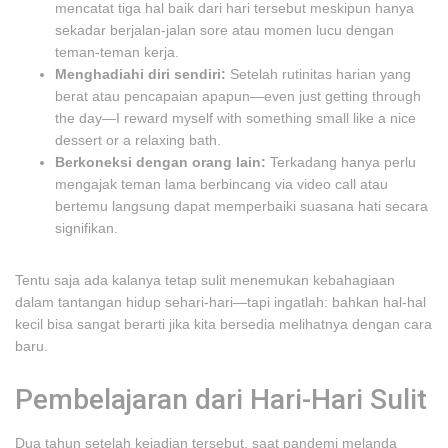
mencatat tiga hal baik dari hari tersebut meskipun hanya
sekadar berjalan-jalan sore atau momen lucu dengan
teman-teman kerja.
Menghadiahi diri sendiri:
Setelah rutinitas harian yang
berat atau pencapaian apapun—even just getting through
the day—I reward myself with something small like a nice
dessert or a relaxing bath.
Berkoneksi dengan orang lain:
Terkadang hanya perlu
mengajak teman lama berbincang via video call atau
bertemu langsung dapat memperbaiki suasana hati secara
signifikan.
Tentu saja ada kalanya tetap sulit menemukan kebahagiaan
dalam tantangan hidup sehari-hari—tapi ingatlah: bahkan hal-hal
kecil bisa sangat berarti jika kita bersedia melihatnya dengan cara
baru.
Pembelajaran dari Hari-Hari Sulit
Dua tahun setelah kejadian tersebut, saat pandemi melanda