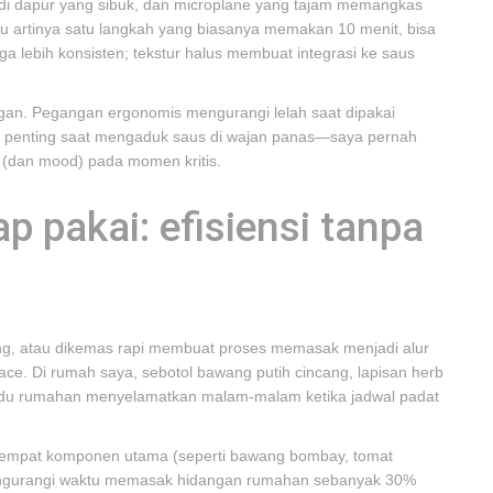
ja di dapur yang sibuk, dan microplane yang tajam memangkas
itu artinya satu langkah yang biasanya memakan 10 menit, bisa
ga lebih konsisten; tekstur halus membuat integrasi ke saus
angan. Pegangan ergonomis mengurangi lelah saat dipakai
at penting saat mengaduk saus di wajan panas—saya pernah
 (dan mood) pada momen kritis.
 pakai: efisiensi tanpa
g, atau dikemas rapi membuat proses memasak menjadi alur
ce. Di rumah saya, sebotol bawang putih cincang, lapisan herb
kaldu rumahan menyelamatkan malam-malam ketika jadwal padat
 empat komponen utama (seperti bawang bombay, tomat
mengurangi waktu memasak hidangan rumahan sebanyak 30%