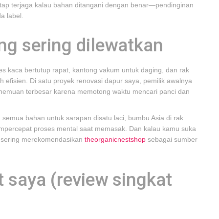
a tetap terjaga kalau bahan ditangani dengan benar—pendinginan
a label.
ng sering dilewatkan
es kaca bertutup rapat, kantong vakum untuk daging, dan rak
 efisien. Di satu proyek renovasi dapur saya, pemilik awalnya
nemuan terbesar karena memotong waktu mencari panci dan
emua bahan untuk sarapan disatu laci, bumbu Asia di rak
mempercepat proses mental saat memasak. Dan kalau kamu suka
a sering merekomendasikan
theorganicnestshop
sebagai sumber
t saya (review singkat