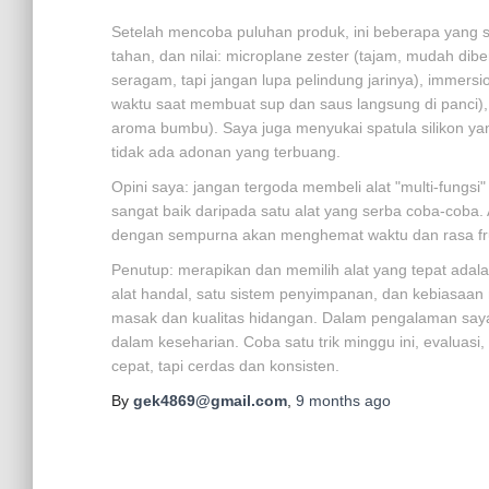
Setelah mencoba puluhan produk, ini beberapa yang s
tahan, dan nilai: microplane zester (tajam, mudah di
seragam, tapi jangan lupa pelindung jarinya), immers
waktu saat membuat sup dan saus langsung di panci)
aroma bumbu). Saya juga menyukai spatula silikon yan
tidak ada adonan yang terbuang.
Opini saya: jangan tergoda membeli alat "multi-fungsi
sangat baik daripada satu alat yang serba coba-coba.
dengan sempurna akan menghemat waktu dan rasa fru
Penutup: merapikan dan memilih alat yang tepat adala
alat handal, satu sistem penyimpanan, dan kebiasaa
masak dan kualitas hidangan. Dalam pengalaman saya,
dalam keseharian. Coba satu trik minggu ini, evaluasi,
cepat, tapi cerdas dan konsisten.
By
gek4869@gmail.com
,
9 months
ago