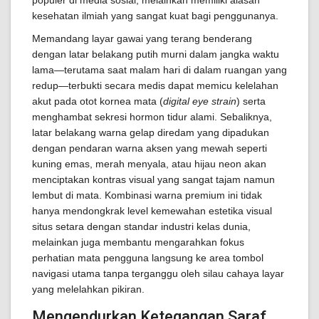
populer di media sosial, melainkan memiliki alasan
kesehatan ilmiah yang sangat kuat bagi penggunanya.
Memandang layar gawai yang terang benderang
dengan latar belakang putih murni dalam jangka waktu
lama—terutama saat malam hari di dalam ruangan yang
redup—terbukti secara medis dapat memicu kelelahan
akut pada otot kornea mata (
digital eye strain
) serta
menghambat sekresi hormon tidur alami. Sebaliknya,
latar belakang warna gelap diredam yang dipadukan
dengan pendaran warna aksen yang mewah seperti
kuning emas, merah menyala, atau hijau neon akan
menciptakan kontras visual yang sangat tajam namun
lembut di mata. Kombinasi warna premium ini tidak
hanya mendongkrak level kemewahan estetika visual
situs setara dengan standar industri kelas dunia,
melainkan juga membantu mengarahkan fokus
perhatian mata pengguna langsung ke area tombol
navigasi utama tanpa terganggu oleh silau cahaya layar
yang melelahkan pikiran.
Mengendurkan Ketegangan Saraf