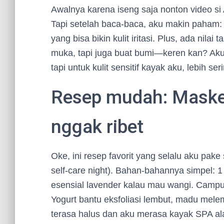
Awalnya karena iseng saja nonton video si
Tapi setelah baca-baca, aku makin paham: 
yang bisa bikin kulit iritasi. Plus, ada nil
muka, tapi juga buat bumi—keren kan? Ak
tapi untuk kulit sensitif kayak aku, lebih se
Resep mudah: Maske
nggak ribet
Oke, ini resep favorit yang selalu aku pake
self-care night). Bahan-bahannya simpel: 1
esensial lavender kalau mau wangi. Campur,
Yogurt bantu eksfoliasi lembut, madu melem
terasa halus dan aku merasa kayak SPA ala