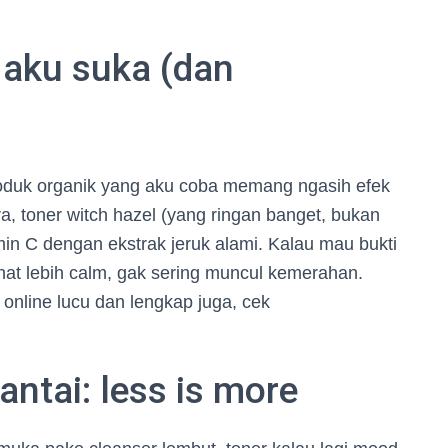
 aku suka (dan
roduk organik yang aku coba memang ngasih efek
a, toner witch hazel (yang ringan banget, bukan
min C dengan ekstrak jeruk alami. Kalau mau bukti
lihat lebih calm, gak sering muncul kemerahan.
 online lucu dan lengkap juga, cek
antai: less is more