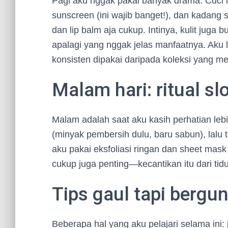
Pagi aku nggak pakai banyak drama. Cuci m
sunscreen (ini wajib banget!), dan kadang
dan lip balm aja cukup. Intinya, kulit juga
apalagi yang nggak jelas manfaatnya. Aku 
konsisten dipakai daripada koleksi yang m
Malam hari: ritual sl
Malam adalah saat aku kasih perhatian lebi
(minyak pembersih dulu, baru sabun), lalu
aku pakai eksfoliasi ringan dan sheet mask
cukup juga penting—kecantikan itu dari tidur
Tips gaul tapi bergu
Beberapa hal yang aku pelajari selama ini: