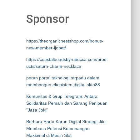
Sponsor
https://theorganicnestshop.com/bonus-
new-member-ijobet/
https://coastalbeadsbyrebecca.com/prod
ucts/saturn-charm-necklace
peran portal teknologi terpadu dalam
membangun ekosistem digital okto88
Komunitas & Grup Telegram: Antara
Solidaritas Pemain dan Sarang Penipuan
“Jasa Joki”
Berburu Harta Karun Digital Strategi Jitu
Membaca Potensi Kemenangan
Maksimal di Mesin Slot