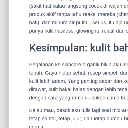
(sakit hati kalau langsung cocok di wajah o
produk aktif tanpa tahu reaksi mereka (che
hati), dan minum air putih—serius, itu aja
punya kulit flawless; glowing itu relatif dan
Kesimpulan: kulit ba
Perjalanan ke skincare organik bikin aku le
tubuh. Gaya hidup sehat, resep simpel, dan
kulit lebih adem. Yang penting sabar dan k
dirawat, kulit bakal balas dengan lebih tena
dengan cara yang ramah—bukan cuma buat s
Kalau mau, besok aku tulis lagi soal mix-and
tetap santai, tetap jujur, dan tetap bumbu
cermin.