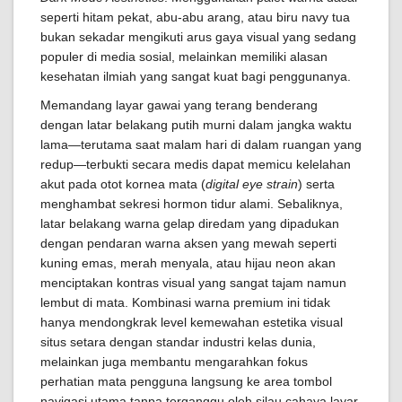
seperti hitam pekat, abu-abu arang, atau biru navy tua
bukan sekadar mengikuti arus gaya visual yang sedang
populer di media sosial, melainkan memiliki alasan
kesehatan ilmiah yang sangat kuat bagi penggunanya.
Memandang layar gawai yang terang benderang
dengan latar belakang putih murni dalam jangka waktu
lama—terutama saat malam hari di dalam ruangan yang
redup—terbukti secara medis dapat memicu kelelahan
akut pada otot kornea mata (
digital eye strain
) serta
menghambat sekresi hormon tidur alami. Sebaliknya,
latar belakang warna gelap diredam yang dipadukan
dengan pendaran warna aksen yang mewah seperti
kuning emas, merah menyala, atau hijau neon akan
menciptakan kontras visual yang sangat tajam namun
lembut di mata. Kombinasi warna premium ini tidak
hanya mendongkrak level kemewahan estetika visual
situs setara dengan standar industri kelas dunia,
melainkan juga membantu mengarahkan fokus
perhatian mata pengguna langsung ke area tombol
navigasi utama tanpa terganggu oleh silau cahaya layar