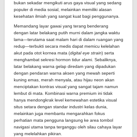
bukan sekadar mengikuti arus gaya visual yang sedang
populer di media sosial, melainkan memiliki alasan
kesehatan ilmiah yang sangat kuat bagi penggunanya.
Memandang layar gawai yang terang benderang
dengan latar belakang putih murni dalam jangka waktu
lama—terutama saat malam hari di dalam ruangan yang
redup—terbukti secara medis dapat memicu kelelahan
akut pada otot kornea mata (
digital eye strain
) serta
menghambat sekresi hormon tidur alami. Sebaliknya,
latar belakang warna gelap diredam yang dipadukan
dengan pendaran warna aksen yang mewah seperti
kuning emas, merah menyala, atau hijau neon akan
menciptakan kontras visual yang sangat tajam namun
lembut di mata. Kombinasi warna premium ini tidak
hanya mendongkrak level kemewahan estetika visual
situs setara dengan standar industri kelas dunia,
melainkan juga membantu mengarahkan fokus
perhatian mata pengguna langsung ke area tombol
navigasi utama tanpa terganggu oleh silau cahaya layar
yang melelahkan pikiran.