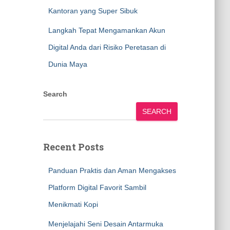
Kantoran yang Super Sibuk
Langkah Tepat Mengamankan Akun
Digital Anda dari Risiko Peretasan di
Dunia Maya
Search
SEARCH
Recent Posts
Panduan Praktis dan Aman Mengakses
Platform Digital Favorit Sambil
Menikmati Kopi
Menjelajahi Seni Desain Antarmuka