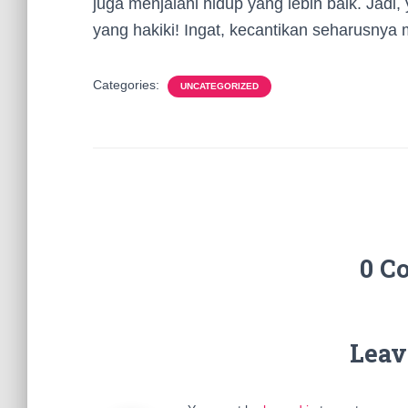
juga menjalani hidup yang lebih baik. Jadi,
yang hakiki! Ingat, kecantikan seharusnya 
Categories:
UNCATEGORIZED
0 C
Leav