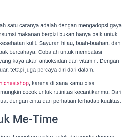
alah satu caranya adalah dengan mengadopsi gaya
nsumsi makanan bergizi bukan hanya baik untuk
 kesehatan kulit. Sayuran hijau, buah-buahan, dan
pak bercahaya. Cobalah untuk membatasi
ang kaya akan antioksidan dan vitamin. Dengan
ar, tetapi juga percaya diri dari dalam.
nicnestshop
, karena di sana kamu bisa
ungkin cocok untuk rutinitas kecantikanmu. Dari
t dengan cinta dan perhatian terhadap kualitas.
uk Me-Time