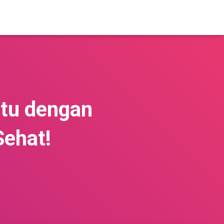
atu dengan
Sehat!