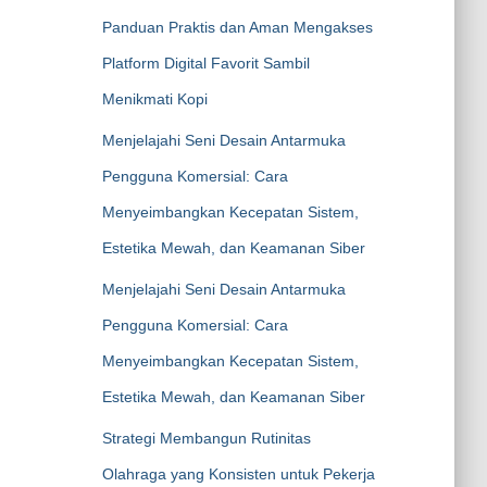
Panduan Praktis dan Aman Mengakses
Platform Digital Favorit Sambil
Menikmati Kopi
Menjelajahi Seni Desain Antarmuka
Pengguna Komersial: Cara
Menyeimbangkan Kecepatan Sistem,
Estetika Mewah, dan Keamanan Siber
Menjelajahi Seni Desain Antarmuka
Pengguna Komersial: Cara
Menyeimbangkan Kecepatan Sistem,
Estetika Mewah, dan Keamanan Siber
Strategi Membangun Rutinitas
Olahraga yang Konsisten untuk Pekerja