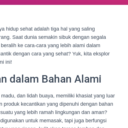
ya hidup sehat adalah tiga hal yang saling
rang. Saat dunia semakin sibuk dengan segala
 beralih ke cara-cara yang lebih alami dalam
cantik dengan cara yang sehat? Yuk, kita eksplor
i ini!
n dalam Bahan Alami
madu, dan lidah buaya, memiliki khasiat yang luar
akan produk kecantikan yang dipenuhi dengan bahan
esuatu yang lebih ramah lingkungan dan aman?
 digunakan untuk memasak, tapi juga berfungsi