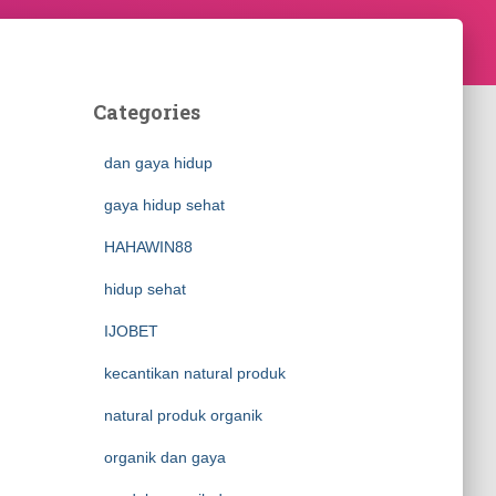
Categories
dan gaya hidup
gaya hidup sehat
HAHAWIN88
hidup sehat
IJOBET
kecantikan natural produk
natural produk organik
organik dan gaya