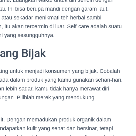
me. Luangkan waktu untuk diri sendiri dengan
ai. Ini bisa berupa mandi dengan garam laut,
 atau sekadar menikmati teh herbal sambil
tu akan tercermin di luar. Self-care adalah suatu
mi yang sesungguhnya.
ang Bijak
ting untuk menjadi konsumen yang bijak. Cobalah
 ada dalam produk yang kamu gunakan sehari-hari.
n lebih sadar, kamu tidak hanya merawat diri
ngkungan. Pilihlah merek yang mendukung
umit. Dengan memadukan produk organik dalam
dapatkan kulit yang sehat dan bersinar, tetapi