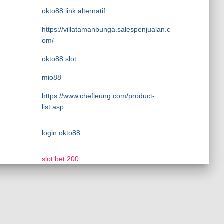
okto88 link alternatif
https://villatamanbunga.salespenjualan.c
om/
okto88 slot
mio88
https://www.chefleung.com/product-
list.asp
login okto88
slot bet 200